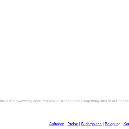
e ihre Ferienwohnung oder Pension in Dresden und Umgebung oder in der Säch
Anfragen
|
Preise
|
Bildergalerie
|
Belegung
|
Kar