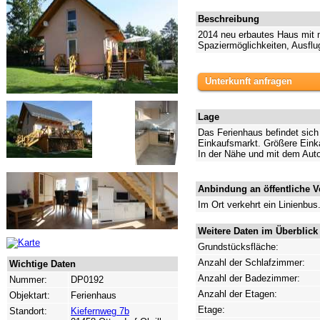
Beschreibung
2014 neu erbautes Haus mit m
Spaziermöglichkeiten, Ausflu
Unterkunft anfragen
Lage
Das Ferienhaus befindet sich
Einkaufsmarkt. Größere Einka
In der Nähe und mit dem Auto
Anbindung an öffentliche V
Im Ort verkehrt ein Linienbus
Weitere Daten im Überblick
Grundstücksfläche:
Anzahl der Schlafzimmer:
Wichtige Daten
Anzahl der Badezimmer:
Nummer:
DP0192
Anzahl der Etagen:
Objektart:
Ferienhaus
Etage:
Standort:
Kiefernweg 7b