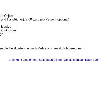
pro Objekt
nd Handtücher): 7,00 Euro pro Person (optional)
inklusive
): inklusive
age
en die Heizkosten, je nach Verbrauch, zusätzlich berechnet.
Unterkunft empfehlen
|
Seite ausdrucken
|
Objekt merken
|
Nach oben