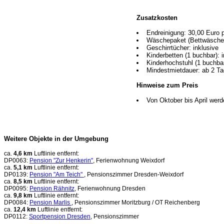
Zusatzkosten
Endreinigung: 30,00 Euro 
Wäschepaket (Bettwäsche u
Geschirrtücher: inklusive
Kinderbetten (1 buchbar): 
Kinderhochstuhl (1 buchbar
Mindestmietdauer: ab 2 T
Hinweise zum Preis
Von Oktober bis April werd
Weitere Objekte in der Umgebung
ca.
4,6 km
Luftlinie entfernt:
DP0063:
Pension "Zur Henkerin"
, Ferienwohnung Weixdorf
ca.
5,1 km
Luftlinie entfernt:
DP0139:
Pension "Am Teich"
, Pensionszimmer Dresden-Weixdorf
ca.
8,5 km
Luftlinie entfernt:
DP0095:
Pension Rähnitz
, Ferienwohnung Dresden
ca.
9,8 km
Luftlinie entfernt:
DP0084:
Pension Marlis
, Pensionszimmer Moritzburg / OT Reichenberg
ca.
12,4 km
Luftlinie entfernt:
DP0112:
Sportpension Dresden
, Pensionszimmer