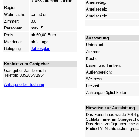
01458 Ottendorf-Okrilla
Anreisetag:
Region:
-
Anreisezeit:
Wohnfläche:
ca. 60 qm
Abreisezeit:
Zimmer:
3,0
Personen:
max. 5
Preis:
ab 60,00 Euro
Ausstattung
Mietdauer:
ab 2 Tage
Unterkunft:
Belegung:
Jahresplan
Zimmer:
Küche:
Kontakt zum Gastgeber
Essen und Trinken:
Gastgeber Jan Demuth
Außenbereich:
Telefon: 035205/71954
Wellness:
Anfrage oder Buchung
Freizeit:
Zahlungsmöglichkeiten:
Hinweise zur Ausstattung
Das Ferienhaus wurde 2014 g
Schlafzimmer im Obergeschos
Das Haus verfügt über eine g
Radio/TV, Nichtraucher, große