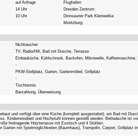
auf Anfrage
Flughafen:
14 Uhr
Dresden Zentrum:
10 Uhr
Dinosaurier Park Kleinwelka:
Moritzburg:
Nichtraucher
TV, Radio/Hifi, Bad mit Dusche, Terrasse
Einbauküche, Kühlschrank, Backofen, Mikrowelle, Kaffeemaschine,
-
PKW-Stellplatz, Garten, Gartenmöbel, Grillplatz
-
Tischtennis
Barzahlung, Überweisung
ebaut und verfügt über eine Küche (komplett ausgestattet), ein Bad mit D
s. Kinderreisebett und Hochstuhl können gestellt werden. Bettwäsche ist vo
roße freitragende Holzterrasse mit Esstisch und 4 Stühlen.
r Garten mit Spielmöglichkeiten (Baumhaus), Trampolin, Carport, Grillplatz i