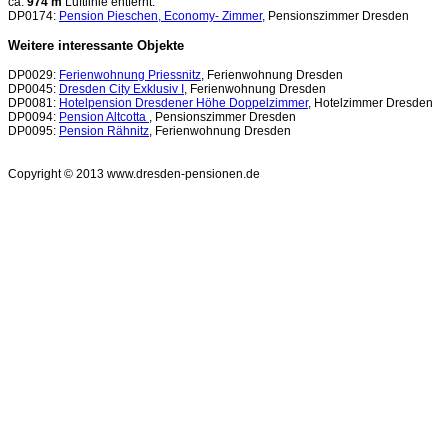
ca.
974 m
Luftlinie entfernt:
DP0174:
Pension Pieschen, Economy- Zimmer
, Pensionszimmer Dresden
Weitere interessante Objekte
DP0029:
Ferienwohnung Priessnitz
, Ferienwohnung Dresden
DP0045:
Dresden City Exklusiv I
, Ferienwohnung Dresden
DP0081:
Hotelpension Dresdener Höhe Doppelzimmer
, Hotelzimmer Dresden
DP0094:
Pension Altcotta
, Pensionszimmer Dresden
DP0095:
Pension Rähnitz
, Ferienwohnung Dresden
Copyright © 2013 www.dresden-pensionen.de