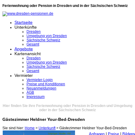
Ferienwohnung oder Pension in Dresden und in der Sächsischen Schweiz
Startseite
Unterkünfte
Dresden
Umgebung von Dresden
Sächsische Schweiz
Gesamt
Angebote
Kartenansicht
Dresden
Umgebung von Dresden
Sächsische Schweiz
Gesamt
Vermieter
Vermieter-Login
Preise und Konditionen
Neuanmeldungen
AGB
Impressum
Hier finden Sie ihre Ferienwohnung oder Pension in Dresden und Umgebung
oder in der Sächsischen Schweiz
Gästezimmer Heldner Your-Bed-Dresden
Sie sind hier:
Home
>
Unterkunft
> Gästezimmer Heldner Your-Bed-Dresden
Anfragen
|
Preise
|
Bilderg