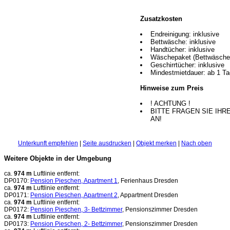
Zusatzkosten
Endreinigung: inklusive
Bettwäsche: inklusive
Handtücher: inklusive
Wäschepaket (Bettwäsche 
Geschirrtücher: inklusive
Mindestmietdauer: ab 1 Ta
Hinweise zum Preis
! ACHTUNG !
BITTE FRAGEN SIE IHR
AN!
Unterkunft empfehlen
|
Seite ausdrucken
|
Objekt merken
|
Nach oben
Weitere Objekte in der Umgebung
ca.
974 m
Luftlinie entfernt:
DP0170:
Pension Pieschen, Apartment 1
, Ferienhaus Dresden
ca.
974 m
Luftlinie entfernt:
DP0171:
Pension Pieschen, Apartment 2
, Appartment Dresden
ca.
974 m
Luftlinie entfernt:
DP0172:
Pension Pieschen, 3- Bettzimmer
, Pensionszimmer Dresden
ca.
974 m
Luftlinie entfernt:
DP0173:
Pension Pieschen, 2- Bettzimmer
, Pensionszimmer Dresden