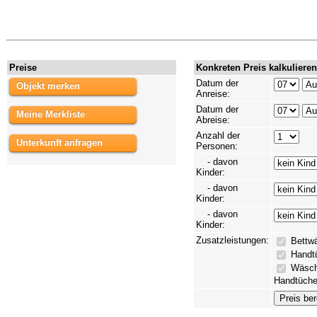
Preise
Konkreten Preis kalkulieren
Datum der
Objekt merken
Anreise:
Datum der
Meine Merkliste
Abreise:
Anzahl der
Unterkunft anfragen
Personen:
- davon
Kinder:
- davon
Kinder:
- davon
Kinder:
Zusatzleistungen:
Bettwä
Handtü
Wäsche
Handtücher