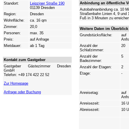
Anbindung an öffentliche V
Standort:
Leipziger Straße 190
01139 Dresden
Autobahnanbindung ca. 10 Mi
Straßenbahn Linien 4, 9 und 
Region:
Dresden
Fuß in 3 Minuten zu erreiche
Wohnfläche:
ca. 16 qm
Zimmer:
20,0
Weitere Daten im Überblick
Personen:
max. 35
Grundstücksfläche:
auf
Preis:
auf Anfrage
Anfr
Mietdauer:
ab 1 Tag
Anzahl der
20
Schlafzimmer:
Anzahl der
5
Kontakt zum Gastgeber
Badezimmer:
Gastgeber Gästezimmer Dresden
Anzahl der Etagen:
2
GmbH
Etage:
-
Telefon: +49 174 422 22 52
Zur Homepage
Anfrage oder Buchung
Anreisetag:
auf
Anfr
Anreisezeit:
16 U
Abreisezeit:
10 U