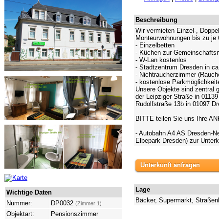
Beschreibung
Wir vermieten Einzel-, Doppe
Monteurwohnungen bis zu je 
- Einzelbetten
- Küchen zur Gemeinschafts
- W-Lan kostenlos
- Stadtzentrum Dresden in ca
- Nichtraucherzimmer (Rauche
- kostenlose Parkmöglichkeite
Unsere Objekte sind zentral 
der Leipziger Straße in 0113
Rudolfstraße 13b in 01097 D
BITTE teilen Sie uns Ihre 
- Autobahn A4 AS Dresden-Ne
Elbepark Dresden) zur Unterk
Unterkunft anfragen
Lage
Wichtige Daten
Bäcker, Supermarkt, Straßenb
Nummer:
DP0032
(Zimmer 1)
Objektart:
Pensionszimmer